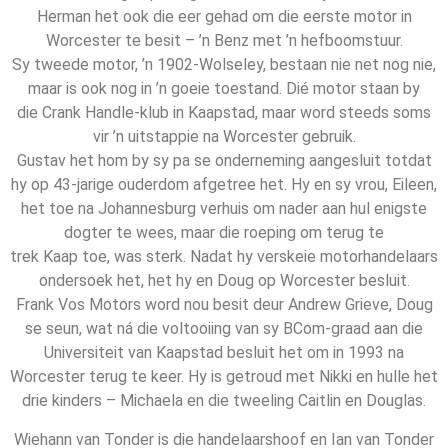
Herman het ook die eer gehad om die eerste motor in
Worcester te besit – ’n Benz met ’n hefboomstuur.
Sy tweede motor, ’n 1902-Wolseley, bestaan nie net nog nie,
maar is ook nog in ’n goeie toestand. Dié motor staan by
die Crank Handle-klub in Kaapstad, maar word steeds soms
vir ’n uitstappie na Worcester gebruik.
Gustav het hom by sy pa se onderneming aangesluit totdat
hy op 43-jarige ouderdom afgetree het. Hy en sy vrou, Eileen,
het toe na Johannesburg verhuis om nader aan hul enigste
dogter te wees, maar die roeping om terug te
trek Kaap toe, was sterk. Nadat hy verskeie motorhandelaars
ondersoek het, het hy en Doug op Worcester besluit.
Frank Vos Motors word nou besit deur Andrew Grieve, Doug
se seun, wat ná die voltooiing van sy BCom-graad aan die
Universiteit van Kaapstad besluit het om in 1993 na
Worcester terug te keer. Hy is getroud met Nikki en hulle het
drie kinders – Michaela en die tweeling Caitlin en Douglas.
Wiehann van Tonder is die handelaarshoof en Ian van Tonder