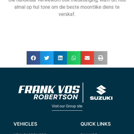
almal op hul tone om die beste moontlike diens te
verskaf.
Visit our Group site
VEHICLES
QUICK LINKS