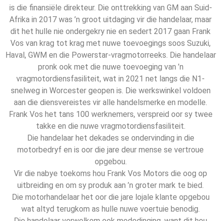
is die finansiële direkteur. Die onttrekking van GM aan Suid-
Afrika in 2017 was ’n groot uitdaging vir die handelaar, maar
dit het hulle nie ondergekry nie en sedert 2017 gaan Frank
Vos van krag tot krag met nuwe toevoegings soos Suzuki,
Haval, GWM en die Powerstar-vragmotorreeks. Die handelaar
pronk ook met die nuwe toevoeging van ’n
vragmotordiensfasiliteit, wat in 2021 net langs die N1-
snelweg in Worcester geopen is. Die werkswinkel voldoen
aan die diensvereistes vir alle handelsmerke en modelle.
Frank Vos het tans 100 werknemers, verspreid oor sy twee
takke en die nuwe vragmotordiensfasiliteit.
Die handelaar het dekades se ondervinding in die
motorbedryf en is oor die jare deur mense se vertroue
opgebou.
Vir die nabye toekoms hou Frank Vos Motors die oog op
uitbreiding en om sy produk aan ’n groter mark te bied.
Die motorhandelaar het oor die jare lojale klante opgebou
wat altyd terugkom as hulle nuwe voertuie benodig.
Die handelaar verwelkom ook mededinging, want dit hou