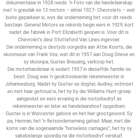
dokumentasie in 1928 reeds. ’n Foto van die handelaarskap
met ’n grasdak en 13 motors – almal 1927- Chevrolets – wat
buite geparkeer is, wys die onderneming het voor dit reeds
bestaan. General Motors se rekords begin eers in 1929, kort
nadat die fabriek in Port Elizabeth geopen is. Voor dit is
Chevrolet’s deur Stuttaford Van Lines ingevoer.
Die onderneming is destyds oorgedra aan Attie Koorts, die
skoonseun van Frank Vos, wat dit in 1957 aan Doug Grieve en
sy skoonpa, Gustav Breusing, verkoop het.
Die motorhandelaar is sedert 1957 in dieselfde familie se
besit. Doug was ’n geoktrooieerde rekenmeester in
Johannesburg. Nadat hy Gustav se dogter, Audrey, ontmoet
en met haar getroud is, het hy by die Williams Hunt-groep
aangesluit en eers ervaring in die motorbedryf as
rekenmeester en later as handelaarshoof opgedoen.
Gustav is in Worcester gebore en het hier grootgeword. Sy
pa, Herman, het ‘n fietsonderneming gehad. Maar, met die
koms van die sogenaamde “horseless carriages”, het hy sy
sakebelange spoedig na die motorbedryf verskuif.